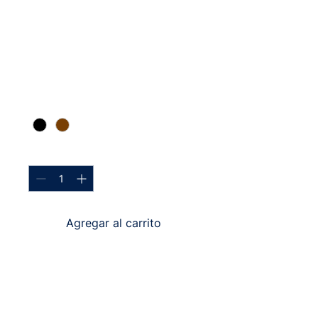
SKU: 364215376135191
Soy un producto
Precio
$ 85
Color
*
Cantidad
*
Agregar al carrito
Soy la descripción de un 
producto. Soy el lugar ideal 
para agregar detalles sobre tu 
producto, así como tamaño, 